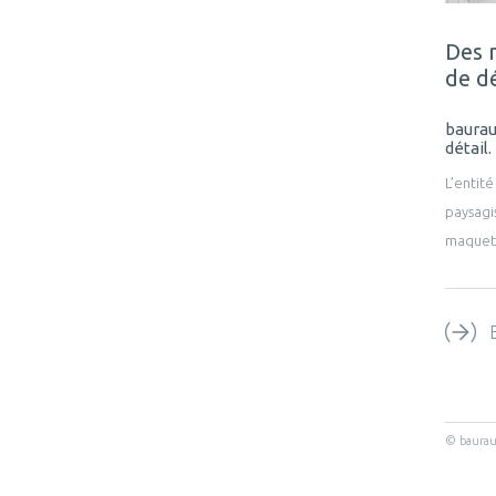
Des 
de dé
baurau
détail.
L’entit
paysagis
maquett
© baura