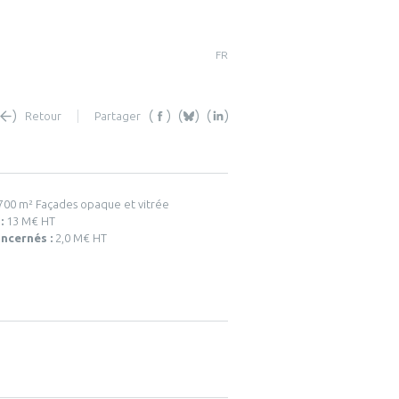
FR
Retour
Partager
700 m² Façades opaque et vitrée
 :
13 M€ HT
ncernés :
2,0 M€ HT