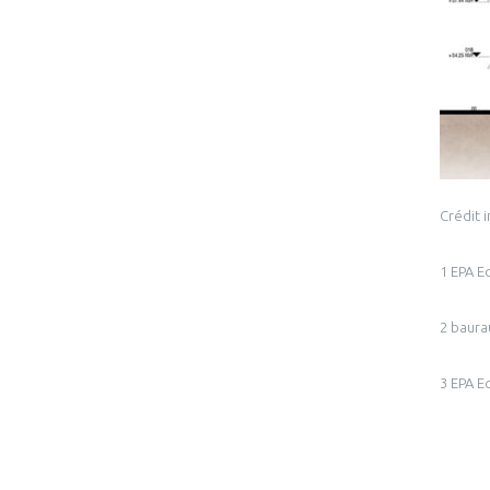
Crédit 
1 EPA E
2 baur
3 EPA E