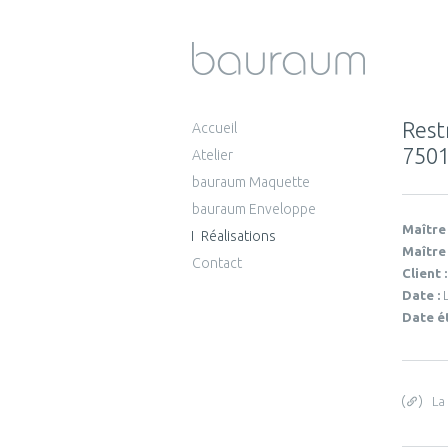
Rest
Accueil
7501
Atelier
bauraum Maquette
bauraum Enveloppe
Maître
Réalisations
Maître
Contact
Client 
Date :
Date é
La